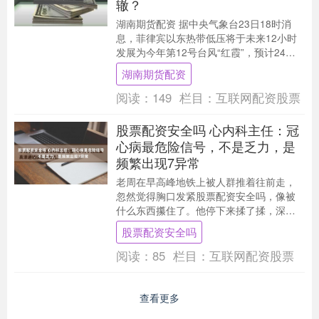
辙？
湖南期货配资 据中央气象台23日18时消
息，菲律宾以东热带低压将于未来12小时
发展为今年第12号台风“红霞”，预计24日
夜间至25日凌晨移入南海东北部海面，向
湖南期货配资
粤....
阅读：
149
栏目：
互联网配资股票
股票配资安全吗 心内科主任：冠
心病最危险信号，不是乏力，是
频繁出现7异常
老周在早高峰地铁上被人群推着往前走，
忽然觉得胸口发紧股票配资安全吗，像被
什么东西攥住了。他停下来揉了揉，深呼
吸几下，两三分钟后那股不适感就散了。
股票配资安全吗
他没当回事，只....
阅读：
85
栏目：
互联网配资股票
查看更多