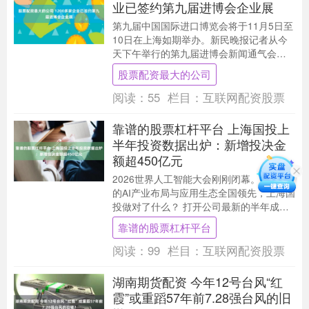
业已签约第九届进博会企业展
第九届中国国际进口博览会将于11月5日至
10日在上海如期举办。新民晚报记者从今
天下午举行的第九届进博会新闻通气会上
获悉，目前已有来自99个国家和地区的
股票配资最大的公司
1200多....
阅读：
55
栏目：
互联网配资股票
靠谱的股票杠杆平台 上海国投上
半年投资数据出炉：新增投决金
额超450亿元
2026世界人工智能大会刚刚闭幕。当上海
的AI产业布局与应用生态全国领先，上海国
投做对了什么？ 打开公司最新的半年成绩
单，截至6月底，在管基金37只，认缴规模
靠谱的股票杠杆平台
近....
阅读：
99
栏目：
互联网配资股票
湖南期货配资 今年12号台风“红
霞”或重蹈57年前7.28强台风的旧