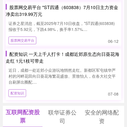
股票网交易平台 *ST四通（603838）7月10日主力资金
净卖出319.99万元
证券之星消息，截至2025年7月10日收盘，*ST四通(603838)
报收于5.92元，下跌4.98%，换手率1.57%....
股票网交易平台
06-12
配资知识 一天上千人打卡！成都近郊原生态向日葵花海
走红 1元1枝可带走
近日，成都一处近郊小众游玩地悄然走红。新都区军屯镇华严
村的河畔花田向日葵花海繁花盛放、景致怡人，在各大社交平
台刷屏出圈配....
配资知识
07-08
互联网配资股
联华证券公
安全的网络配
票
司
资