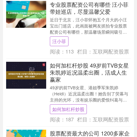
专业股票配资公司有哪些 汪小菲
带娃巡店，尽显温馨父爱
近日于北京，汪小菲怀抱五个月大的小汪
宝出门巡店，此画面被网友抓拍专业股票
配资公司有哪些，那温馨场景瞬间吸引众
人目光，满满的父爱扑面而来。 **一边打
汪小菲
理门店事务，....
阅读：
113
栏目：
互联网配资股票
如何加杠杆炒股 49岁前TVB女星
朱凯婷近况温柔出圈，活成人生
赢家
49岁的前TVB女星、港姐季军朱凯婷
（Heidi）近况温柔出圈！她告别了荧幕与
主持的光环，没有娱乐圈的爱恨纠葛与婚
变风波如何加杠杆炒股，一生情归一人。
如何加杠杆炒股
她相恋五年....
阅读：
187
栏目：
互联网配资股票
股票配资最大的公司 1200多家企