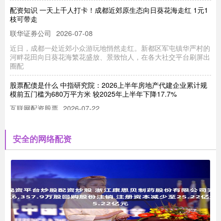
配资知识 一天上千人打卡！成都近郊原生态向日葵花海走红 1元1
枝可带走
联华证券公司
2026-07-08
近日，成都一处近郊小众游玩地悄然走红。新都区军屯镇华严村的
河畔花田向日葵花海繁花盛放、景致怡人，在各大社交平台刷屏出
圈配
股票配债是什么 中指研究院：2026上半年房地产代建企业累计规
模前五门槛为680万平方米 较2025年上半年下降17.7%
互联网配资股票
2026-07-22
股票配债是什么 智通财经APP获悉，7月6日，中指研究院发文
称，2026上半年，绿城管理以1352万平方米新签约规模位列
安全的网络配资
大牛在线配资 步长制药（603858）调整投资基金出资比例 放弃子
公司股权优先受让权
联华证券公司
2026-06-12
中访网数据 山东步长制药股份有限公司(603858)于2025年7月8日
召开第五届董事会第二十七次会议，审议通过多项重
广州股票配资 每周股票复盘：文峰股份（601010）郑素贞持股比