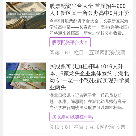
股票配资平台大全 首届招生200
人！新区又一所公办高中9月开学
今年9月股票配资平台大全，长春新区兴港
学校高中部——长春市十一高中(兴港校区)
即将迎来首届高一新生。学校公办收费、
住宿条件完善，填补长春新区临空经济示
股票配资平台大全
范区优质公....
阅读：
67
栏目：
互联网配资股票
买股票可以加杠杆吗 1016人升
本、6家龙头企业集体签约，湖北
幼专“一老一小”双技能实现升学就
业两头
湖北日报讯（记者甄子萱、通讯员赵斯
越、李甜、陈思雨）在湖北幼儿师范高等
专科学校行知楼里买股票可以加杠杆吗，
有两间特别的实训室。一墙之隔，一边摆
买股票可以加杠杆吗
放着仿真婴儿和智能....
阅读：
81
栏目：
互联网配资股票