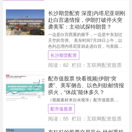
长沙期货配资 深度|内塔尼亚胡刚
赴白宫递情报，伊朗打破停火突
袭美军：主动试探特朗普？
一边是白宫西翼的握手，一边是中东划过
天空的导弹。 美东时间7月28日上午，以
色列总理内塔尼亚胡走进白宫，与美国总
统特朗普会晤，游说美国“硬对”伊朗。 数
长沙期货配资
小时后，....
阅读：
82
栏目：
互联网配资股票
配市值股票 快看视频|伊朗“突
袭”、美军侧击、以色列欲献情报
拱火，“休战”能休多久？
（视频素材来自央视等）配市值股票....
配市值股票
阅读：
55
栏目：
互联网配资股票
有杠杆的股票交易平台 林州重机