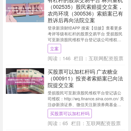
（002535）股民索赔提交立案，
农尚环境（300536）索赔案已有
胜诉后再向法院立案
登录新浪财经APP 搜索【信披】查看更多
考评等级有杠杆的股票交易平台 受损股民
可至新浪股民维权平台登记该公司维权：
http://wq.finance.sina.....
立案
阅读：
146
栏目：
互联网配资股票
买股票可以加杠杆吗 广农糖业
（000911）投资者索赔案已向法
院提交立案
受损股民可至新浪股民维权平台登记该公
司维权：http://wq.finance.sina.com.cn/ 关
注@新浪证券、微信关注新浪券商基金、
百度搜索新浪股民....
买股票可以加杠杆吗
阅读：
65
栏目：
互联网配资股票