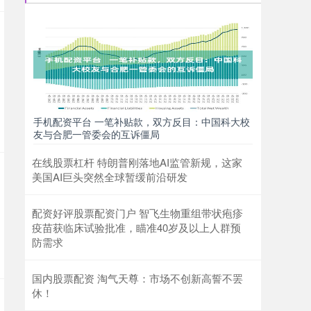
联华证券公司
2026-06-15
截至2025年8月1日收盘，文峰股份(601010)报收于
2.57元，较上周的2.66元下跌3.38%。本周，文峰股
份7
什么股票平台 李鑫恒：11.27感恩节来临，黄金区间
内短线高空低多为主！
手机配资平台 一笔补贴款，双方反目：中国科大校
安全的网络配资
2026-06-26
友与合肥一管委会的互诉僵局
周四(11月27日)亚市早盘，现货黄金先窄幅震荡后
略微下跌，恰逢美国感恩节，黄金市场将提前休
在线股票杠杆 特朗普刚落地AI监管新规，这家
市，市场交投可能受到限制。美
美国AI巨头突然全球暂缓前沿研发
股票配资的风险 东阿阿胶提名程翔林为独立董事候
选人，承诺将尽快获取任职资格
配资好评股票配资门户 智飞生物重组带状疱疹
疫苗获临床试验批准，瞄准40岁及以上人群预
互联网配资股票
2026-06-27
防需求
中访网数据 东阿阿胶股份有限公司于近日发布公告
股票配资的风险，披露董事会提名程翔林先生为公
司第十一届董事会独立董事候选
国内股票配资 淘气天尊：市场不创新高誓不罢
休！