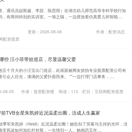
萱、通讯员赵斯越、李甜、陈思雨）在湖北幼儿师范高等专科学校行知
，有两间特别的实训室。一墙之隔，一边摆放着仿真婴儿和智能....
更新：2026-08-06
作者：配资动态
网配资股票
哪些 汪小菲带娃巡店，尽显温馨父爱
抱五个月大的小汪宝出门巡店，此画面被网友抓拍专业股票配资公司有
引众人目光，满满的父爱扑面而来。 **一边打理门店事务，....
-08-05
作者：股票配资楼
阅读：
113
栏目：
互联网配资股票
9岁前TVB女星朱凯婷近况温柔出圈，活成人生赢家
港姐季军朱凯婷（Heidi）近况温柔出圈！她告别了荧幕与主持的光环，没
变风波如何加杠杆炒股，一生情归一人。她相恋五年....