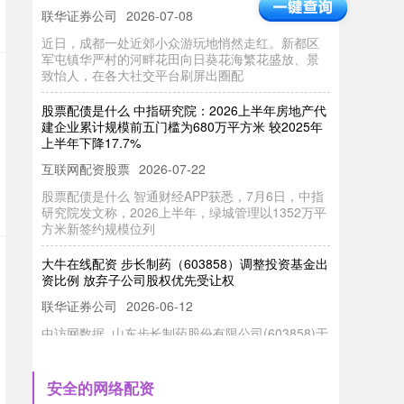
近日，成都一处近郊小众游玩地悄然走红。新都区
军屯镇华严村的河畔花田向日葵花海繁花盛放、景
致怡人，在各大社交平台刷屏出圈配
股票配债是什么 中指研究院：2026上半年房地产代
建企业累计规模前五门槛为680万平方米 较2025年
上半年下降17.7%
互联网配资股票
2026-07-22
股票配债是什么 智通财经APP获悉，7月6日，中指
研究院发文称，2026上半年，绿城管理以1352万平
方米新签约规模位列
大牛在线配资 步长制药（603858）调整投资基金出
资比例 放弃子公司股权优先受让权
联华证券公司
2026-06-12
中访网数据 山东步长制药股份有限公司(603858)于
2025年7月8日召开第五届董事会第二十七次会议，
审议通过多项重
广州股票配资 每周股票复盘：文峰股份（601010）
安全的网络配资
郑素贞持股比例降至6.70%