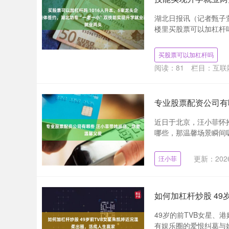
湖北日报讯（记者甄子
楼里买股票可以加杠杆吗
买股票可以加杠杆吗
阅读：
81
栏目：
互联
专业股票配资公司有
近日于北京，汪小菲怀
哪些，那温馨场景瞬间吸
更新：2026
汪小菲
如何加杠杆炒股 4
49岁的前TVB女星、
有娱乐圈的爱恨纠葛与婚