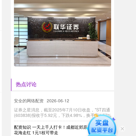
成都股票配资公司 长江证券成功发行15亿元公司债
券 票面利率1.70%
互联网配资股票
2026-06-12
中访网数据 长江证券股份有限公司(证券代码：
000783)近日顺利完成2025年面向专业投资者公开
发行公司债券(第二期
股票网交易平台 *ST四通（603838）7月10日主力
热点讨论
资金净卖出319.99万元
安全的网络配资
2026-06-12
证券之星消息，截至2025年7月10日收盘，*ST四通
(603838)报收于5.92元，下跌4.98%，换手率1.57%
配资知识 一天上千人打卡！成都近郊原生态向日葵
花海走红 1元1枝可带走
联华证券公司
2026-07-08