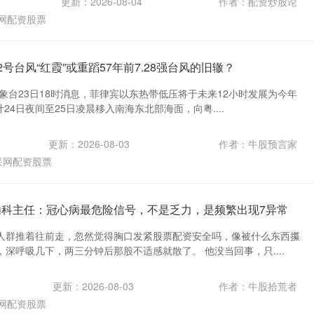
更新：2026-08-04
作者：配资炒股论
网配资股票
2号台风“红霞”或重蹈57年前7.28强台风的旧辙？
象台23日18时消息，菲律宾以东热带低压将于未来12小时发展为今年
计24日夜间至25日凌晨移入南海东北部海面，向粤....
更新：2026-08-03
作者：牛股预言家
联网配资股票
内科主任：冠心病最危险信号，不是乏力，是频繁出现7异常
人群推着往前走，忽然觉得胸口发紧股票配资安全吗，像被什么东西攥
深呼吸几下，两三分钟后那股不适感就散了。 他没当回事，只....
更新：2026-08-03
作者：牛股拾荒者
网配资股票