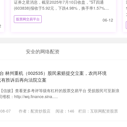
证券之星消息，截至2025年7月10日收盘，*ST四通
(603838)报收于5.92元，下跌4.98%，换手率1.57%....
股票网交易平台
06-12
2
安全的网络配资
 林州重机（002535）股民索赔提交立案，农尚环境
案已有胜诉后再向法院立案
索【信披】查看更多考评等级有杠杆的股票交易平台 受损股民可至新浪
p://wq.finance.sina.....
08-07
作者：配资炒股店
阅读：
146
栏目：
互联网配资股票