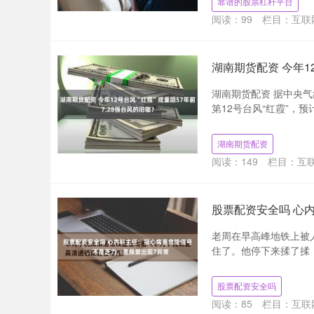
靠谱的股票杠杆平台
阅读：
99
栏目：
互联
湖南期货配资 今年1
湖南期货配资 据中央气
第12号台风“红霞”，预
湖南期货配资
阅读：
149
栏目：
互
股票配资安全吗 心
老周在早高峰地铁上被
住了。他停下来揉了揉，
股票配资安全吗
阅读：
85
栏目：
互联