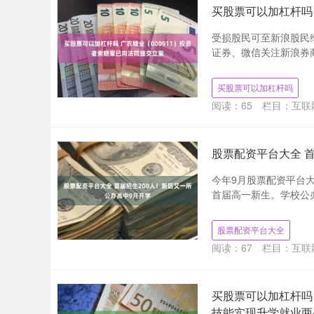
买股票可以加杠杆吗 
受损股民可至新浪股民维权平台
证券、微信关注新浪券商
买股票可以加杠杆吗
阅读：
65
栏目：
互联
股票配资平台大全 
今年9月股票配资平台
首届高一新生。学校公办
股票配资平台大全
阅读：
67
栏目：
互联
买股票可以加杠杆吗 
技能实现升学就业两