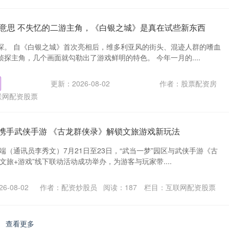
意思 不失忆的二游主角，《白银之城》是真在试些新东西
探。 自《白银之城》首次亮相后，维多利亚风的街头、混迹人群的嗜血
探主角，几个画面就勾勒出了游戏鲜明的特色。 今年一月的....
更新：2026-08-02
作者：股票配资房
联网配资股票
梦”携手武侠手游 《古龙群侠录》解锁文旅游戏新玩法
端（通讯员李秀文）7月21日至23日，“武当一梦”园区与武侠手游《古
文旅+游戏”线下联动活动成功举办，为游客与玩家带....
6-08-02
作者：配资炒股员
阅读：
187
栏目：
互联网配资股票
查看更多