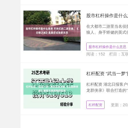
股市杠杆操作是什么
在大都市二游里当名侦
狼人、身手矫健的英式侦
股市杠杆操作是什么意思
阅读：
152
栏目：
互
杠杆配资 “武当一
杠杆配资 湖北日报客户
龙群侠录》联合打造的“
更新：202
杠杆配资