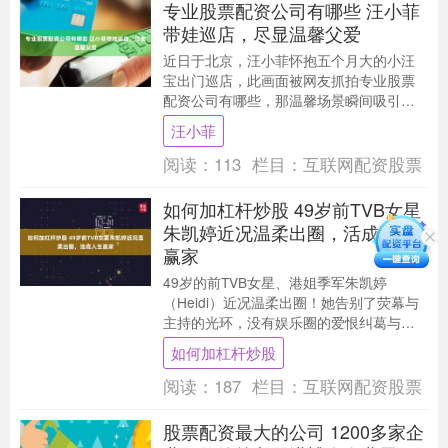
专业股票配资公司有哪些 汪小菲
带娃巡店，尽显温馨父爱
近日于北京，汪小菲怀抱五个月大的小汪
宝出门巡店，此画面被网友抓拍专业股票
配资公司有哪些，那温馨场景瞬间吸引众
人目光，满满的父爱扑面而来。 **一边打
汪小菲
理门店事务，....
阅读：
113
栏目：
互联网配资股票
如何加杠杆炒股 49岁前TVB女星
朱凯婷近况温柔出圈，活成人生
赢家
49岁的前TVB女星、港姐季军朱凯婷
（Heidi）近况温柔出圈！她告别了荧幕与
主持的光环，没有娱乐圈的爱恨纠葛与婚
变风波如何加杠杆炒股，一生情归一人。
如何加杠杆炒股
她相恋五年....
阅读：
187
栏目：
互联网配资股票
股票配资最大的公司 1200多家企