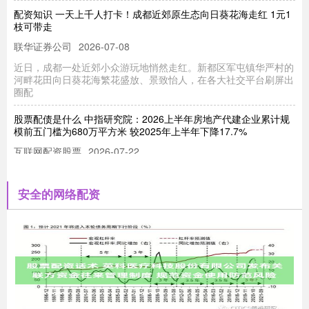
配资知识 一天上千人打卡！成都近郊原生态向日葵花海走红 1元1
枝可带走
联华证券公司
2026-07-08
近日，成都一处近郊小众游玩地悄然走红。新都区军屯镇华严村的
河畔花田向日葵花海繁花盛放、景致怡人，在各大社交平台刷屏出
圈配
股票配债是什么 中指研究院：2026上半年房地产代建企业累计规
模前五门槛为680万平方米 较2025年上半年下降17.7%
互联网配资股票
2026-07-22
股票配债是什么 智通财经APP获悉，7月6日，中指研究院发文
称，2026上半年，绿城管理以1352万平方米新签约规模位列
安全的网络配资
大牛在线配资 步长制药（603858）调整投资基金出资比例 放弃子
公司股权优先受让权
联华证券公司
2026-06-12
中访网数据 山东步长制药股份有限公司(603858)于2025年7月8日
召开第五届董事会第二十七次会议，审议通过多项重
广州股票配资 每周股票复盘：文峰股份（601010）郑素贞持股比