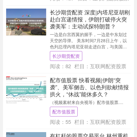
长沙期货配资 深度|内塔尼亚胡刚
赴白宫递情报，伊朗打破停火突
袭美军：主动试探特朗普？
一边是白宫西翼的握手，一边是中东划过
天空的导弹。 美东时间7月28日上午，以
色列总理内塔尼亚胡走进白宫，与美国总
统特朗普会晤，游说美国“硬对”伊朗。 数
长沙期货配资
小时后，....
阅读：
82
栏目：
互联网配资股票
配市值股票 快看视频|伊朗“突
袭”、美军侧击、以色列欲献情报
拱火，“休战”能休多久？
（视频素材来自央视等）配市值股票....
配市值股票
阅读：
55
栏目：
互联网配资股票
有杠杆的股票交易平台 林州重机