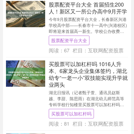
股票配资平台大全 首届招生200
人！新区又一所公办高中9月开学
今年9月股票配资平台大全，长春新区兴港
学校高中部——长春市十一高中(兴港校区)
即将迎来首届高一新生。学校公办收费、
住宿条件完善，填补长春新区临空经济示
股票配资平台大全
范区优质公....
阅读：
67
栏目：
互联网配资股票
买股票可以加杠杆吗 1016人升
本、6家龙头企业集体签约，湖北
幼专“一老一小”双技能实现升学就
业两头
湖北日报讯（记者甄子萱、通讯员赵斯
越、李甜、陈思雨）在湖北幼儿师范高等
专科学校行知楼里买股票可以加杠杆吗，
有两间特别的实训室。一墙之隔，一边摆
买股票可以加杠杆吗
放着仿真婴儿和智能....
阅读：
81
栏目：
互联网配资股票