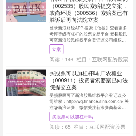
（002535）股民索赔提交立案，
农尚环境（300536）索赔案已有
胜诉后再向法院立案
登录新浪财经APP 搜索【信披】查看更多
考评等级有杠杆的股票交易平台 受损股民
可至新浪股民维权平台登记该公司维权：
http://wq.finance.sina.....
立案
阅读：
146
栏目：
互联网配资股票
买股票可以加杠杆吗 广农糖业
（000911）投资者索赔案已向法
院提交立案
受损股民可至新浪股民维权平台登记该公
司维权：http://wq.finance.sina.com.cn/ 关
注@新浪证券、微信关注新浪券商基金、
百度搜索新浪股民....
买股票可以加杠杆吗
阅读：
65
栏目：
互联网配资股票