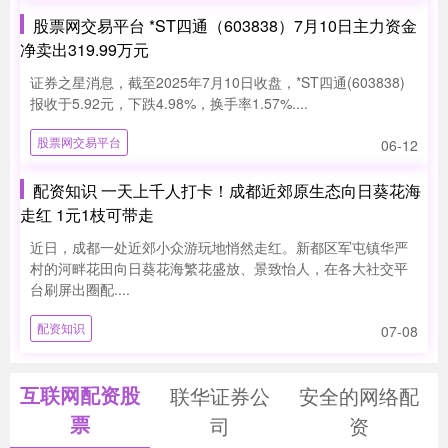
股票网交易平台 *ST四通（603838）7月10日主力资金
净卖出319.99万元
证券之星消息，截至2025年7月10日收盘，*ST四通(603838)
报收于5.92元，下跌4.98%，换手率1.57%....
股票网交易平台
06-12
配资知识 一天上千人打卡！成都近郊原生态向日葵花海
走红 1元1枝可带走
近日，成都一处近郊小众游玩地悄然走红。新都区军屯镇华严
村的河畔花田向日葵花海繁花盛放、景致怡人，在各大社交平
台刷屏出圈配....
配资知识
07-08
互联网配资股
联华证券公
安全的网络配
票
司
资