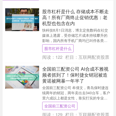
股市杠杆是什么 存储成本不断走
高！所有厂商终止促销优惠：老
机型也包含在内
快科技8月1日消息，博主定焦数码在社交
媒体上透露，受存储芯片成本持续攀升的
影响，国内所有手机厂商均已叫停各类促
销优惠活动。即便是发布一年以上的老机
股市杠杆是什么
型，也不再参与....
阅读：
122
栏目：
互联网配资股票
全国前三配资公司 AI合成不雅视
频者抓到了！保时捷女销冠被造
黄谣被网暴一年半了
全国前三配资公司 牟倩文，青岛保时捷连
续两年的销冠，两年卖出去340台车，客户
里六成以上都是女性，靠实打实的专业能
力站稳豪车销售赛道。 可从2025年1月
全国前三配资公司
起，一....
阅读：
129
栏目：
互联网配资股票